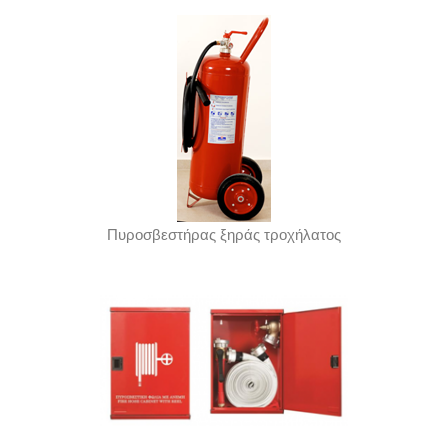
Πυροσβεστήρας ξηράς τροχήλατος